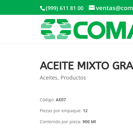
ventas@com
(999) 611 81 00
ACEITE MIXTO GR
Aceites
,
Productos
Código:
AE07
Piezas por empaque:
12
Contenido por pieza:
900 Ml