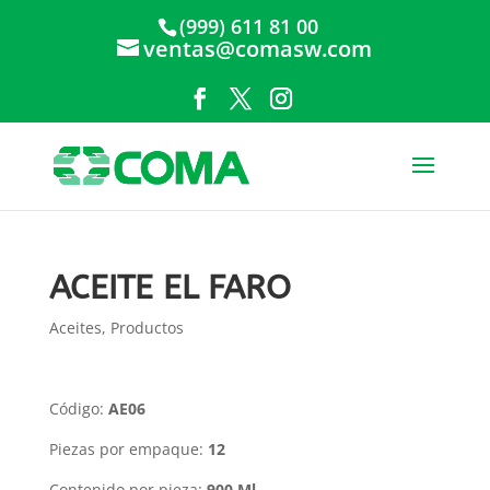
(999) 611 81 00
ventas@comasw.com
ACEITE EL FARO
Aceites
,
Productos
Código:
AE06
Piezas por empaque:
12
Contenido por pieza:
900 Ml